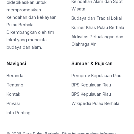
Keindahan Alam dan Spot
didedikasikan untuk
Wisata
mempromosikan
keindahan dan kekayaan
Budaya dan Tradisi Lokal
Pulau Berhala.
Kuliner Khas Pulau Berhala
Dikembangkan oleh tim
Aktivitas Petualangan dan
lokal yang mencintai
Olahraga Air
budaya dan alam.
Navigasi
Sumber & Rujukan
Beranda
Pemprov Kepulauan Riau
Tentang
BPS Kepulauan Riau
Kontak
BPS Kepulauan Riau
Privasi
Wikipedia Pulau Berhala
Info Penting
© 2026 Citra Pulau Berhala. Situs ini merupakan informasi